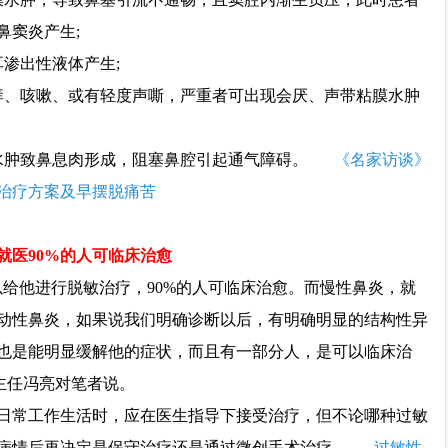
鼻窦炎产生;
渗出性液体产生;
痒、咳嗽、或有轻度声嘶，严重者可出现会厌、声带粘膜水肿
水肿致鼻息肉形成，阻塞鼻腔引起通气障碍。
《名家访谈》
治疗方案及早摆脱痛苦
医90%的人可临床治愈
他进行脱敏治疗，90%的人可临床治愈。而慢性鼻炎，就
动性鼻炎，如果说我们明确诊断以后，有明确明显的结构性异
也是能明显缓解他的症状，而且有一部分人，是可以临床治
主任冯亮对笔者说。
日常工作生活时，应在医生指导下接受治疗，但不论哪种过敏
病情后再决定是保守治疗还是通过微创手术治疗。
过敏性