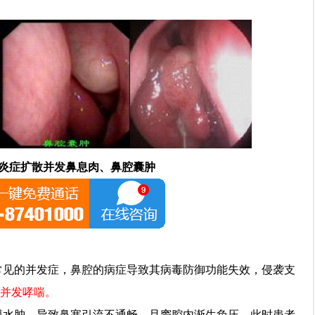
炎症扩散并发鼻息肉、鼻腔囊肿
常见的并发症，鼻腔的病症导致其病毒防御功能失效，侵袭支
者会并发哮喘。
膜水肿，导致鼻塞引流不通畅，且窦腔内渐生负压，此时患者