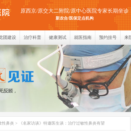
原西京/原交大二附院/原中心医院专家长期坐诊
新农合/医保定点机构
党团建设
治疗科普
健康测试
就医指南
预约挂号
来
耳部测试
鼻部测试
喉部测试
敏性鼻炎
> 《名家访谈》特邀医生谈：治疗过敏性鼻炎有望