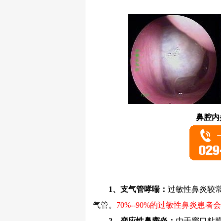
鼻腔内
1、支气管哮喘：
过敏性鼻炎较
气管。
70%--90%的过敏性鼻炎患
2、变应性鼻窦炎：
由于窦口粘